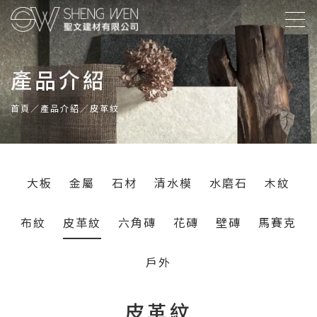
產品介紹
首頁
／
產品介紹
／皮革紋
大板
金屬
石材
清水模
水磨石
木紋
布紋
皮革紋
六角磚
花磚
壁磚
馬賽克
戶外
皮革紋