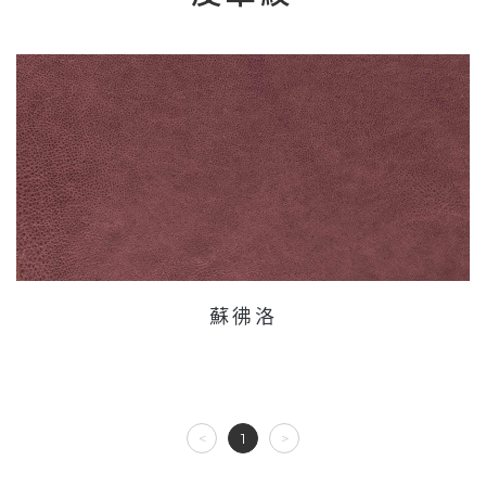
蘇彿洛
<
1
>